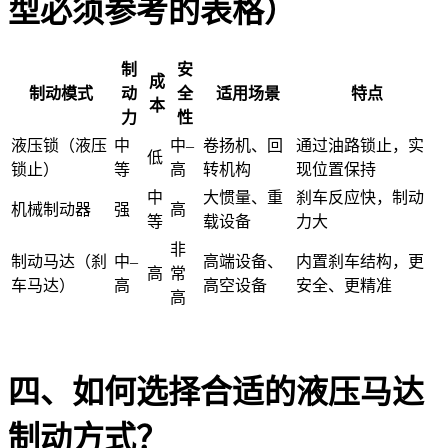
型必须参考的表格）
制
安
成
制动模式
动
全
适用场景
特点
本
力
性
液压锁（液压
中
中–
卷扬机、回
通过油路锁止，实
低
锁止）
等
高
转机构
现位置保持
中
大惯量、重
刹车反应快，制动
机械制动器
强
高
等
载设备
力大
非
制动马达（刹
中–
高端设备、
内置刹车结构，更
高
常
车马达）
高
高空设备
安全、更精准
高
四、如何选择合适的液压马达
制动方式？