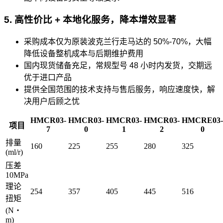
5. 高性价比 + 本地化服务，降本增效显著
采购成本仅为原装波克兰行走马达的 50%-70%，大幅
降低设备整机成本与后期维护费用
国内现货储备充足，常规型号 48 小时内发货，交期远
优于进口产品
提供全国范围的技术支持与售后服务，响应速度快，解
决用户后顾之忧
HMCR03-
HMCR03-
HMCR03-
HMCR03-
HMCRE03-
项目
7
0
1
2
0
排量
160
225
255
280
325
(ml/r)
压差
10MPa
理论
254
357
405
445
516
扭矩
(N・
m)